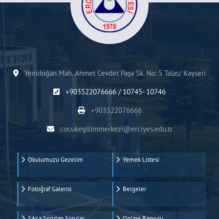
Yenidoğan Mah. Ahmet Cevdet Paşa Sk. No: 5 Talas/ Kayseri
+903522076666 / 10745- 10746
+903522076666
cocukegitimmerkezi@erciyes.edu.tr
Okulumuzu Gezelim
Yemek Listesi
Fotoğraf Galerisi
Belgeler
Sıkça Sorulan Sorular
Online Başvuru