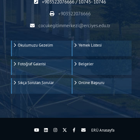
+903522076666 / 10745- 10746
+903522076666
cocukegitimmerkezi@erciyes.edu.tr
Okulumuzu Gezelim
Yemek Listesi
Fotoğraf Galerisi
Belgeler
Sıkça Sorulan Sorular
Online Başvuru
ERÜ Anasayfa