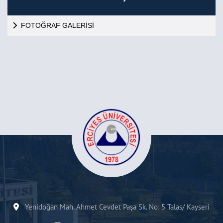
FOTOĞRAF GALERİSİ
Yenidoğan Mah. Ahmet Cevdet Paşa Sk. No: 5 Talas/ Kayseri